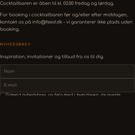
Cocktailbaren er åben til kl. 02.00 fredag og lørdag.
For booking i cocktailbaren før og/eller efter middagen,
kontakt os på info@feed.dk - vi garanterer ikke plads uden
booking.
NYHEDSBREV
Inspiration, invitationer og tilbud fra os til dig.
NAVN
E-
MAIL
SAMTYKKE
Tilmeld nyhedsbrev, og følg med i hverdagen, de nyeste
opdateringer og eksklusive tilbud
*
TILMELD